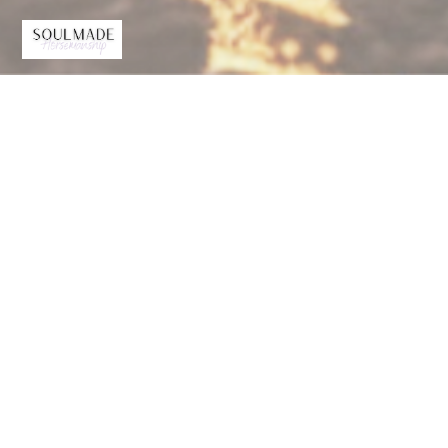
Datenschutz
§ 1 Allgemeines
Ihre personenbezogenen Daten (z.B. Anrede, Name, Anschrift,
E-Mail-Adresse, Telefonnummer) werden von uns nur gemäß
den Bestimmungen des deutschen Datenschutzrechts und des
Datenschutzrechts der Europäischen Union (EU) verarbeitet.
Die nachfolgenden Vorschriften informieren Sie neben den
Verarbeitungszwecken, Rechtsgrundlagen, Empfängern,
Speicherfristen auch über Ihre Rechte und den
Verantwortlichen für Ihre Datenverarbeitung. Diese